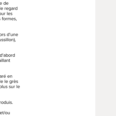
re de
le regard
our les
s formes,
lors d'une
ssillon),
 d'abord
llant
laré en
le le grès
plus sur le
roduis.
 et/ou