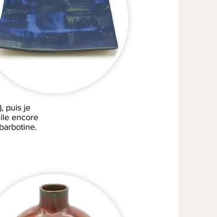
, puis je
gile encore
barbotine.