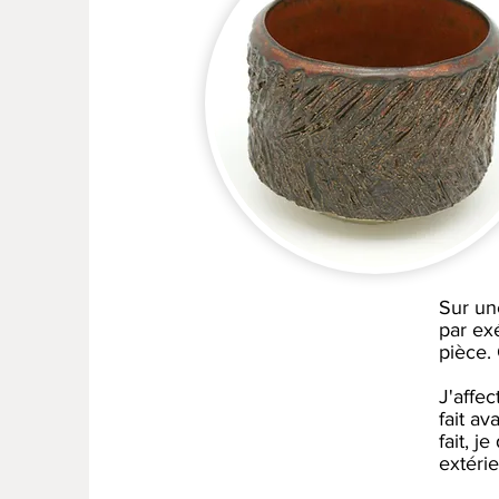
Sur un
par ex
pièce. 
J'affec
fait av
fait, j
extérie