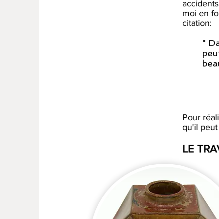
accidents 
moi en fon
citation:
" Da
peut
beau
Pour réal
qu'il peu
LE TRA