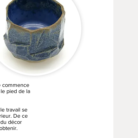
 je commence
le pied de la
e travail se
érieur. De ce
l du décor
obtenir.