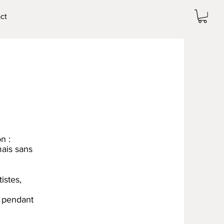
ct
n :
mais sans
istes,
i, pendant