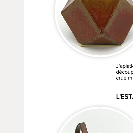
J'aplat
découpe
crue ma
L'ES