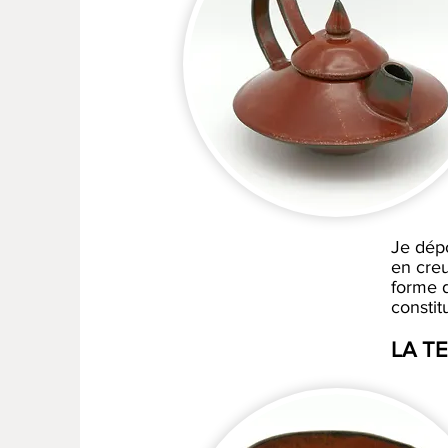
Je dép
en creu
forme d
constit
LA T