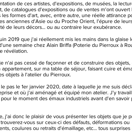
ntation de ces artistes, d'expositions, de musées, la lectu
art, de catalogues d'expositions ou de ventes m'ont ouvert 
 les formes d'art, avec, entre autre, une réelle attirance p
s anciennes d'Asie ou du Proche Orient, l'épure de leur
cité de leurs décors... ou au contraire leur exubérance.
juin 2019 que j'ai réellement mis les mains dans la glaise 
 d'une semaine chez Alain Briffa (Poterie du Pierroux à Rou
e révélation.
 je n'ai pas cessé de façonner et de construire des objets,
appartement, sur ma table de séjour, faisant cuire et émai
s objets à l'atelier du Pierroux.
é le pas le 1er janvier 2020, date à laquelle je me suis déc
eprise et où j'ai aménagé et équipé mon atelier. J'y travail
ise pour le moment des émaux industriels avant d'en savoir 
e, j'ai donc le plaisir de vous présenter les objets que je p
 trouverez-vous sur ceux-ci des défauts, déformations ou
nts, coulures ou retraits d'émaillage, etc... tous surprises