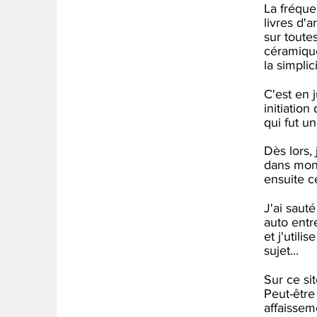
La fréque
livres d'
sur toutes
céramique
la simpli
C'est en 
initiation
qui fut un
Dès lors,
dans mon 
ensuite ce
J'ai saut
auto entr
et j'util
sujet...
Sur ce sit
Peut-être
affaisseme