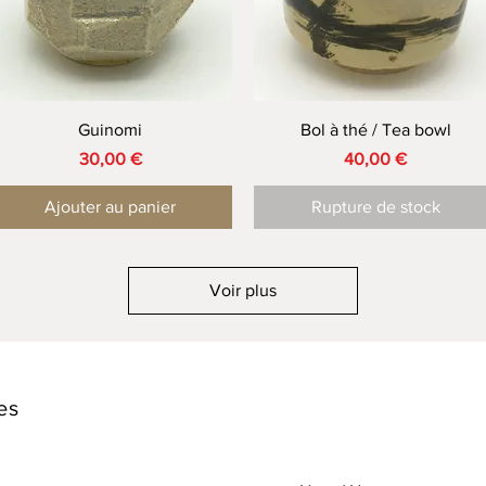
Aperçu rapide
Aperçu rapide
Guinomi
Bol à thé / Tea bowl
Prix
Prix
30,00 €
40,00 €
Ajouter au panier
Rupture de stock
Voir plus
es