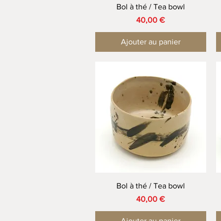
Aperçu rapide
Bol à thé / Tea bowl
Prix
40,00 €
Ajouter au panier
Aperçu rapide
Bol à thé / Tea bowl
Prix
40,00 €
Ajouter au panier