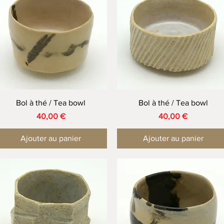
Aperçu rapide
Aperçu rapide
Bol à thé / Tea bowl
Bol à thé / Tea bowl
Prix
Prix
40,00 €
40,00 €
Ajouter au panier
Ajouter au panier