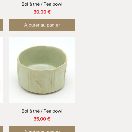
Aperçu rapide
Bol à thé / Tea bowl
Prix
30,00 €
Ajouter au panier
Aperçu rapide
Bol à thé / Tea bowl
Prix
35,00 €
Ajouter au panier