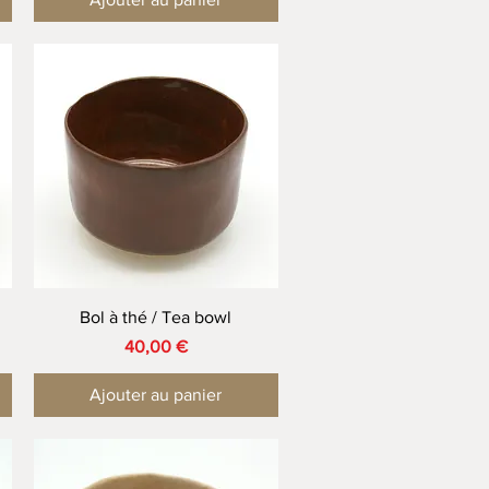
Aperçu rapide
Bol à thé / Tea bowl
Prix
40,00 €
Ajouter au panier