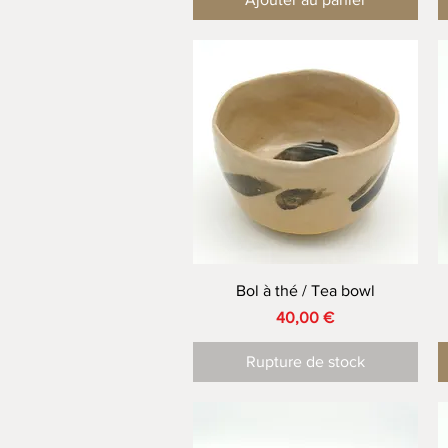
Aperçu rapide
Bol à thé / Tea bowl
Prix
40,00 €
Rupture de stock