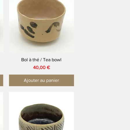
Aperçu rapide
Bol à thé / Tea bowl
Prix
40,00 €
Ajouter au panier