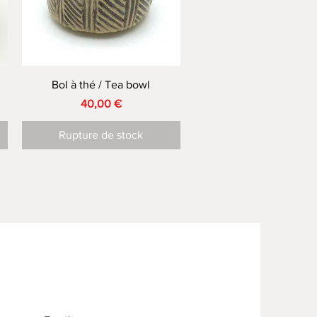
Aperçu rapide
Bol à thé / Tea bowl
Prix
40,00 €
Rupture de stock