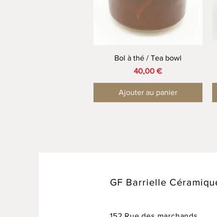
Aperçu rapide
Bol à thé / Tea bowl
Prix
40,00 €
Ajouter au panier
GF Barrielle Céramiqu
152 Rue des marchands