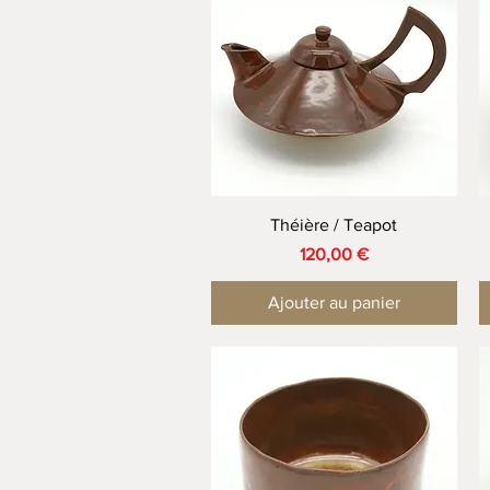
Aperçu rapide
Théière / Teapot
Prix
120,00 €
Ajouter au panier