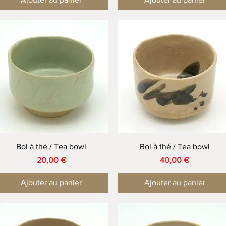
Aperçu rapide
Aperçu rapide
Bol à thé / Tea bowl
Bol à thé / Tea bowl
Prix
Prix
20,00 €
40,00 €
Ajouter au panier
Ajouter au panier