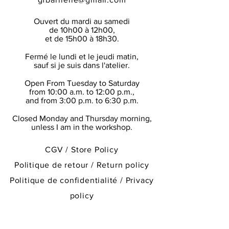
livraison.
them. Please feel free to read our
-> Voir
Conditions Générales de
return and refund policy
to find out
Ouvert du mardi au samedi
Ventes
de 10h00 à 12h00,
more or contact me.
et de 15h00 à 18h30.
Shipments are made by La Poste via
Fermé le lundi et le jeudi matin,
Colissimo, delivery service with
sauf si je suis dans l'atelier.
delivery without signature. Delivery
times are only indicative. he can be
Open From Tuesday to Saturday
emailed to the buyer the tracking
from 10:00 a.m. to 12:00 p.m.,
and from 3:00 p.m. to 6:30 p.m.
number of his package.
The buyer is required to check in the
Closed Monday and Thursday morning,
presence of the La Poste employee or
unless I am in the workshop.
the delivery person, the condition of
the packaging of the goods and their
CGV / Store Policy
contents upon delivery.
Politique de retour / Return policy
-> See
Store Policy
Politique de confidentialité / Privacy
policy