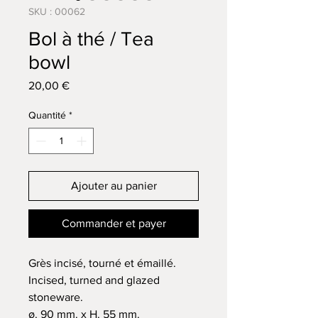
SKU : 00062
Bol à thé / Tea
bowl
Prix
20,00 €
Quantité
*
Ajouter au panier
Commander et payer
Grès incisé, tourné et émaillé.
Incised, turned and glazed
stoneware.
ø. 90 mm. x H. 55 mm.