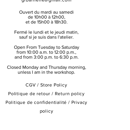
livraison.
Please feel free to read our
return and
-> Voir
Conditions Générales de
refund policy
to find out more or
Ouvert du mardi au samedi
Ventes
de 10h00 à 12h00,
contact me.
et de 15h00 à 18h30.
Shipments are made by La Poste via
Fermé le lundi et le jeudi matin,
Colissimo, delivery service with
sauf si je suis dans l'atelier.
delivery without signature. Delivery
times are only indicative. he can be
Open From Tuesday to Saturday
emailed to the buyer the tracking
from 10:00 a.m. to 12:00 p.m.,
and from 3:00 p.m. to 6:30 p.m.
number of his package.
The buyer is required to check in the
Closed Monday and Thursday morning,
presence of the La Poste employee or
unless I am in the workshop.
the delivery person, the condition of
the packaging of the goods and their
CGV / Store Policy
contents upon delivery.
Politique de retour / Return policy
-> See
Store Policy
Politique de confidentialité / Privacy
policy