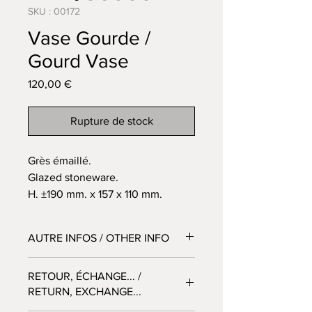
SKU : 00172
Vase Gourde /
Gourd Vase
Prix
120,00 €
Rupture de stock
Grès émaillé.
Glazed stoneware.
H. ±190 mm. x 157 x 110 mm.
AUTRE INFOS / OTHER INFO
Émail sans plomb
RETOUR, ÉCHANGE... /
Lead free glazing
.
RETURN, EXCHANGE...
La couleur de l'objet sur les