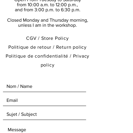
emailed to the buyer the tracking
from 10:00 a.m. to 12:00 p.m.,
and from 3:00 p.m. to 6:30 p.m.
number of his package.
The buyer is required to check in the
Closed Monday and Thursday morning,
presence of the La Poste employee or
unless I am in the workshop.
the delivery person, the condition of
the packaging of the goods and their
CGV / Store Policy
contents upon delivery.
Politique de retour / Return policy
-> See
Store Policy
Politique de confidentialité / Privacy
policy