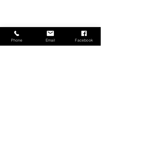
ENVOYER / SEND
Phone
Email
Facebook
Recevez notre newsletter / Get our
Newsletters
Subscribe Now